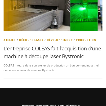
ATELIER
/
DÉCOUPE LASER
/
DÉVELOPPEMENT
/
PRODUCTION
L’entreprise COLEAS fait l’acquisition d’une
machine à découpe laser Bystronic
COLEAS intègre dans son atelier de production un équipement industriel
de découpe laser de marque Bystronic.