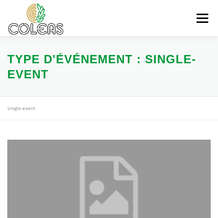
Aller
au
Menu
contenu
AUDIT DIAGNOSTIC
MAINTENANCE
TYPE D'ÉVÉNEMENT :
SINGLE-
EVENT
SUIVI ENTRETIEN
FABRICATION POSE
single-event
“ACTU” COLEAS
CONTACT