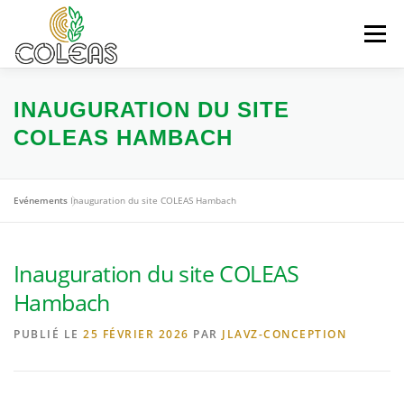
Aller
au
Menu
contenu
AUDIT DIAGNOSTIC
MAINTENANCE
INAUGURATION DU SITE
COLEAS HAMBACH
SUIVI ENTRETIEN
FABRICATION POSE
Evénements
Inauguration du site COLEAS Hambach
“ACTU” COLEAS
CONTACT
Inauguration du site COLEAS
Hambach
PUBLIÉ LE
25 FÉVRIER 2026
PAR
JLAVZ-CONCEPTION