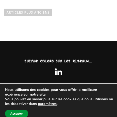
N
a
ARTICLES PLUS ANCIENS
v
i
g
a
t
i
o
SUIVRE COLEAS SUR LES RÉSEAUX…
n
d
e
s
Nous utilisons des cookies pour vous offrir la meilleure
a
expérience sur notre site.
Vous pouvez en savoir plus sur les cookies que nous utilisons ou
r
les désactiver dans
paramètres
.
t
©2024
Jlavz-Conception
| ©Coleas |
Mentions Légales
|
RGPD
i
Accepter