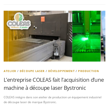
ATELIER
/
DÉCOUPE LASER
/
DÉVELOPPEMENT
/
PRODUCTION
L’entreprise COLEAS fait l’acquisition d’une
machine à découpe laser Bystronic
COLEAS intègre dans son atelier de production un équipement industriel
de découpe laser de marque Bystronic.