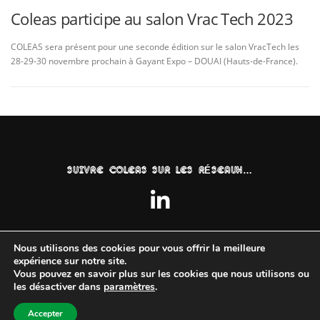
Coleas participe au salon Vrac Tech 2023
COLEAS sera présent pour une seconde édition sur le salon VracTech les
28-29-30 novembre prochain à Gayant Expo – DOUAI (Hauts-de-France).
SUIVRE COLEAS SUR LES RÉSEAUX…
Nous utilisons des cookies pour vous offrir la meilleure
expérience sur notre site.
Vous pouvez en savoir plus sur les cookies que nous utilisons ou
les désactiver dans
paramètres
.
©2024
Jlavz-Conception
| ©Coleas |
Mentions Légales
|
RGPD
Accepter