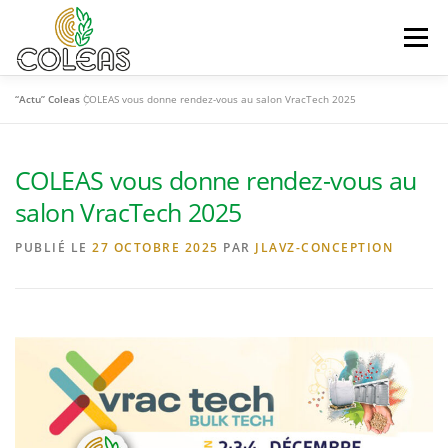
Aller
au
Menu
contenu
“Actu” Coleas
COLEAS vous donne rendez-vous au salon VracTech 2025
AUDIT DIAGNOSTIC
MAINTENANCE
COLEAS vous donne rendez-vous au
SUIVI ENTRETIEN
FABRICATION POSE
salon VracTech 2025
PUBLIÉ LE
27 OCTOBRE 2025
PAR
JLAVZ-CONCEPTION
“ACTU” COLEAS
CONTACT